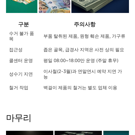
구분
주의사항
수거 불가 품
부품 탈취된 제품, 원형 훼손 제품, 가구류
목
접근성
좁은 골목, 급경사 지역은 사전 상의 필요
콜센터 운영
평일 08:00~18:00만 운영 (주말 휴무)
이사철(2-3월)과 연말연시 예약 지연 가
성수기 지연
능
철거 작업
벽걸이 제품의 철거는 별도 업체 이용
마무리