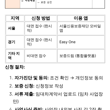
지역
신청 방법
이용 앱
대면 접수 (한시
서울신용보증재단 모바일
서울
적)
앱
대면 접수 (한시
경기
Easy One
적)
기타 지
비대면 접수
보증드림 (통합플랫폼)
역
신청 절차:
자가진단 및 동의:
조건 확인 → 개인정보 동의
보증 신청:
신청정보 작성
서류 제출:
임대차계약서 업로드 (임차 사업장
만)
사업사실 증빙:
사업장 내외부 사진 각 2장 촬