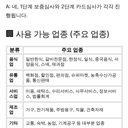
A: 네, 1단계 보증심사와 2단계 카드심사가 각각 진
행됩니다.
🏢 사용 가능 업종 (주요 업종)
분류
주요 업종
음식
일반한식, 갈비전문점, 한정식, 일식, 중국음식, 서
업
양음식, 스넥, 제과점
유통
백화점, 할인점, 편의점, 슈퍼마켓, 농축수산가공
업
품, 통신판매
서비
미용, 세탁소, 수리서비스, 사무서비스, 정보서비
스업
스, 법률회계
제조
가구, 전기제품, 주방용구, 직물, 건축자재
업
기타
교통, 숙박, 농업, 기계공구 등 대부분 업종