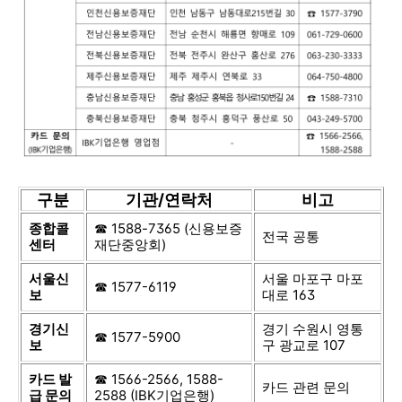
구분
기관/연락처
비고
종합콜
☎ 1588-7365 (신용보증
전국 공통
센터
재단중앙회)
서울신
서울 마포구 마포
☎ 1577-6119
보
대로 163
경기신
경기 수원시 영통
☎ 1577-5900
보
구 광교로 107
카드 발
☎ 1566-2566, 1588-
카드 관련 문의
급 문의
2588 (IBK기업은행)