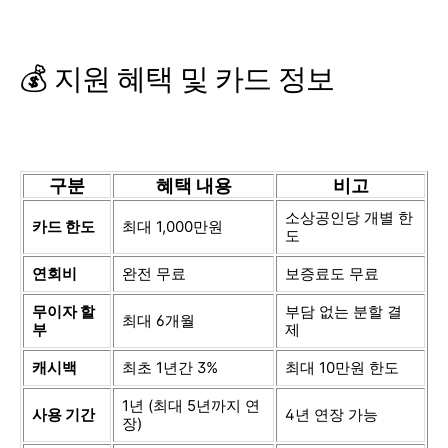
💰 지원 혜택 및 카드 정보
구분
혜택 내용
비고
소상공인당 개별 한
카드 한도
최대 1,000만원
도
연회비
완전 무료
보증료도 무료
무이자 할
부담 없는 분할 결
최대 6개월
부
제
캐시백
최초 1년간 3%
최대 10만원 한도
1년 (최대 5년까지 연
사용 기간
4년 연장 가능
장)