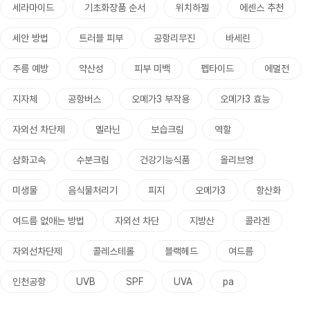
세라마이드
기초화장품 순서
위치하젤
에센스 추천
세안 방법
트러블 피부
공항리무진
바세린
주름 예방
약산성
피부 미백
펩타이드
에멀전
지자체
공항버스
오메가3 부작용
오메가3 효능
자외선 차단제
멜라닌
보습크림
역할
삼화고속
수분크림
건강기능식품
올리브영
미생물
음식물처리기
피지
오메가3
항산화
여드름 없애는 방법
자외선 차단
지방산
콜라겐
자외선차단제
콜레스테롤
블랙헤드
여드름
인천공항
UVB
SPF
UVA
pa