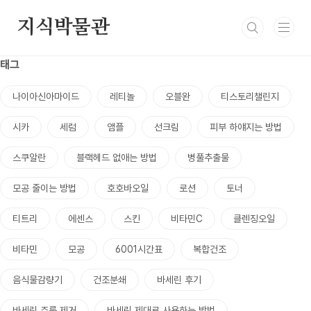
본문 바로가기
지식박물관
태그
나이아신아마이드
레티놀
오블완
티스토리챌린지
시카
세럼
앰플
선크림
피부 하얘지는 방법
스쿠알란
블랙헤드 없애는 방법
병풀추출물
모공 줄이는 방법
호호바오일
로션
토너
티트리
에센스
스킨
비타민C
클렌징오일
비타민
모공
6001시간표
복합건조
음식물감량기
건조분쇄
바세린 후기
바세린 주름 제거
바세린 제대로 사용하는 방법