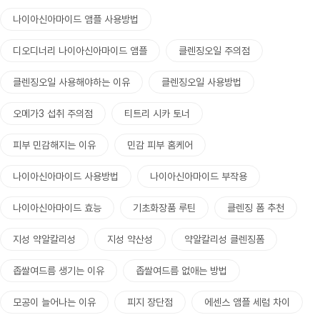
나이아신아마이드 앰플 사용방법
디오디너리 나이아신아마이드 앰플
클렌징오일 주의점
클렌징오일 사용해야하는 이유
클렌징오일 사용방법
오메가3 섭취 주의점
티트리 시카 토너
피부 민감해지는 이유
민감 피부 홈케어
나이아신아마이드 사용방법
나이아신아마이드 부작용
나이아신아마이드 효능
기초화장품 루틴
클렌징 폼 추천
지성 약알칼리성
지성 약산성
약알칼리성 클렌징폼
좁쌀여드름 생기는 이유
좁쌀여드름 없애는 방법
모공이 늘어나는 이유
피지 장단점
에센스 앰플 세럼 차이