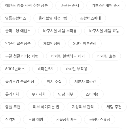
에센스 앰플 세럼 추천 성분
바르는 순서
기초스킨케어 순서
명동공항버스
올리브영 재생크림
공항버스예매
올리브영 에센스
바쿠치올 세럼 부작용
바쿠치올 세럼 효능
약산성 클렌징폼
개별인정형
20대 피부관리
구달 청귤 비타c 세럼
바세린 블랙헤드 제거
바세린 효능
6001번버스
비타민B3
바세린 부작용
올리브영 폼클렌징
피지 조절
저분자 콜라겐
유기자차
무기자차
민감 피부
스티바a
앰플 추천
피부 하얘지는 법
지성피부 관리
세럼 추천
식약처
노화 예방
서울공항버스
공항버스요금