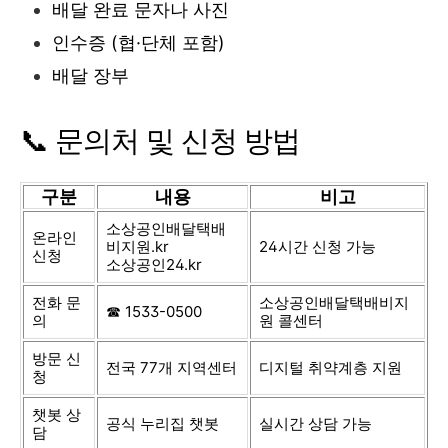
배달 완료 문자나 사진
인수증 (협·단체 포함)
배달 장부
📞 문의처 및 신청 방법
구분
내용
비고
소상공인배달택배
온라인
비지원.kr
24시간 신청 가능
신청
소상공인24.kr
전화 문
소상공인배달택배비지
☎ 1533-0500
의
원 콜센터
방문 신
전국 77개 지역센터
디지털 취약계층 지원
청
챗봇 상
공식 누리집 챗봇
실시간 상담 가능
담