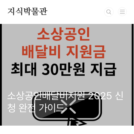
본문 바로가기
지식박물관
소상공인배달비지원 2025 신
청 완전 가이드