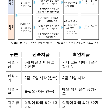
구분
신속지급
확인지급
지원 대
8개 배달앱 이용 소
기타 모든 택배·배달·직
상
상공인
접배송
신청 시
2월 17일 시작 (완료)
4월 21일 시작
기
제출 서
배달·택배 실적 증빙자
불필요 (자동 연동)
류
료
지원 금
실적에 따라 최대 30
실적에 따라 최대 30만
액
만원
원