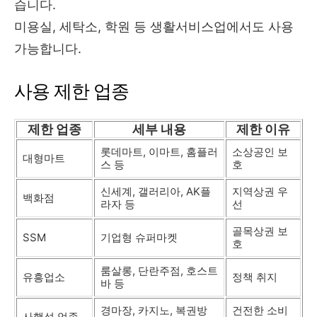
습니다.
미용실, 세탁소, 학원 등 생활서비스업에서도 사용
가능합니다.
사용 제한 업종
제한 업종
세부 내용
제한 이유
롯데마트, 이마트, 홈플러
소상공인 보
대형마트
스 등
호
신세계, 갤러리아, AK플
지역상권 우
백화점
라자 등
선
골목상권 보
SSM
기업형 슈퍼마켓
호
룸살롱, 단란주점, 호스트
유흥업소
정책 취지
바 등
경마장, 카지노, 복권방
건전한 소비
사행성 업종