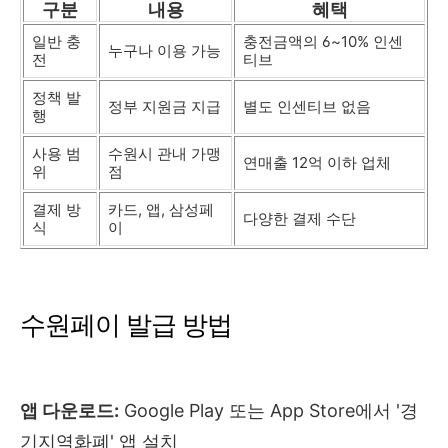
구분
내용
혜택
일반 충
충전금액의 6~10% 인센
누구나 이용 가능
전
티브
정책 발
정부 지원금 지급
별도 인센티브 없음
행
사용 범
수원시 관내 가맹
연매출 12억 이하 업체
위
점
결제 방
카드, 앱, 삼성페
다양한 결제 수단
식
이
수원페이 발급 방법
앱 다운로드:
Google Play 또는 App Store에서 '경
기지역화폐' 앱 설치