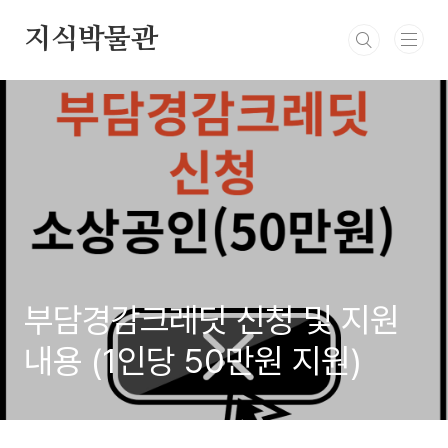
본문 바로가기
지식박물관
부담경감크레딧 신청 및 지원
내용 (1인당 50만원 지원)