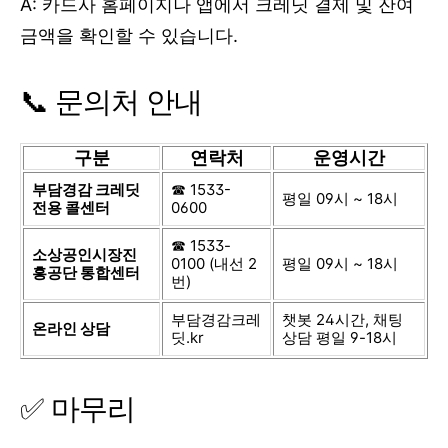
A: 카드사 홈페이지나 앱에서 크레딧 결제 및 잔여
금액을 확인할 수 있습니다.
📞 문의처 안내
구분
연락처
운영시간
부담경감 크레딧
☎ 1533-
평일 09시 ~ 18시
전용 콜센터
0600
☎ 1533-
소상공인시장진
0100 (내선 2
평일 09시 ~ 18시
흥공단 통합센터
번)
부담경감크레
챗봇 24시간, 채팅
온라인 상담
딧.kr
상담 평일 9-18시
✅ 마무리